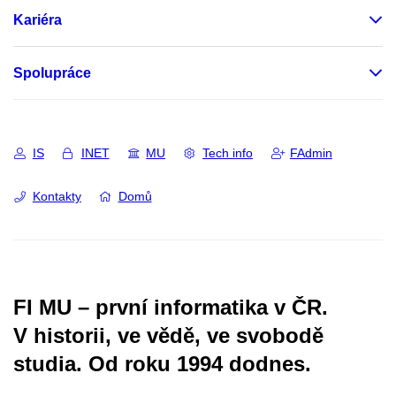
Kariéra
Spolupráce
IS
INET
MU
Tech info
FAdmin
Kontakty
Domů
FI MU – první informatika v ČR.
V historii, ve vědě, ve svobodě
studia.
Od roku 1994 dodnes.