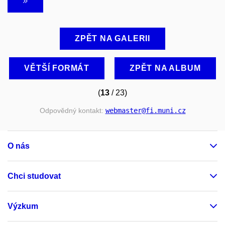
ZPĚT NA GALERII
VĚTŠÍ FORMÁT
ZPĚT NA ALBUM
(
13
/ 23)
Odpovědný kontakt:
webmaster
@fi
.muni
.cz
O nás
Chci studovat
Výzkum