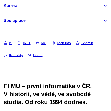
Kariéra
Spolupráce
IS
INET
MU
Tech info
FAdmin
Kontakty
Domů
FI MU – první informatika v ČR.
V historii, ve vědě, ve svobodě
studia.
Od roku 1994 dodnes.