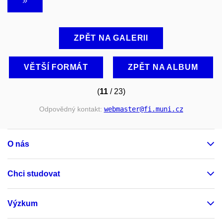
ZPĚT NA GALERII
VĚTŠÍ FORMÁT
ZPĚT NA ALBUM
(
11
/ 23)
Odpovědný kontakt:
webmaster
@fi
.muni
.cz
O nás
Chci studovat
Výzkum