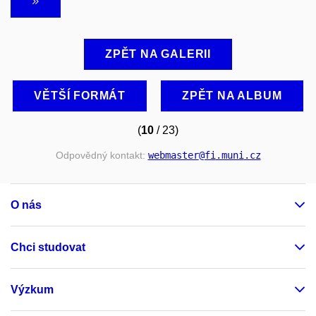
ZPĚT NA GALERII
VĚTŠÍ FORMÁT
ZPĚT NA ALBUM
(
10
/ 23)
Odpovědný kontakt:
webmaster
@fi
.muni
.cz
O nás
Chci studovat
Výzkum