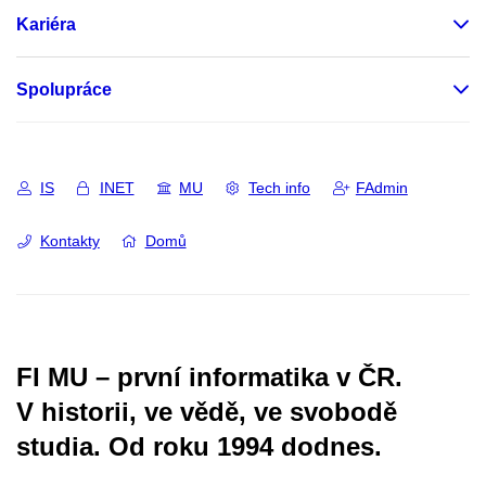
Kariéra
Spolupráce
IS
INET
MU
Tech info
FAdmin
Kontakty
Domů
FI MU – první informatika v ČR.
V historii, ve vědě, ve svobodě
studia.
Od roku 1994 dodnes.