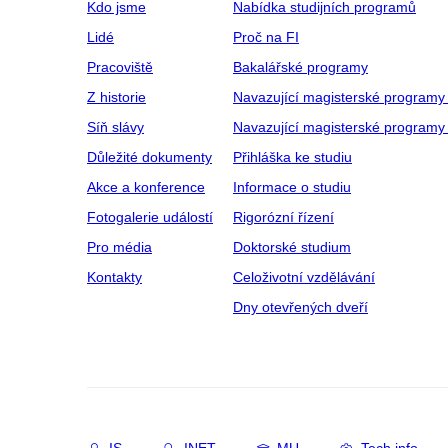
Kdo jsme
Nabídka studijních programů
Lidé
Proč na FI
Pracoviště
Bakalářské programy
Z historie
Navazující magisterské programy
Síň slávy
Navazující magisterské programy 
Důležité dokumenty
Přihláška ke studiu
Akce a konference
Informace o studiu
Fotogalerie událostí
Rigorózní řízení
Pro média
Doktorské studium
Kontakty
Celoživotní vzdělávání
Dny otevřených dveří