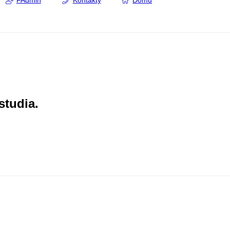
FAdmin
Kontakty
Domů
studia.