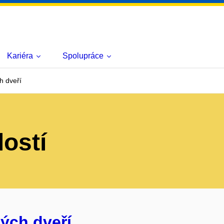
Kariéra
Spolupráce
h dveří
lostí
ých dveří