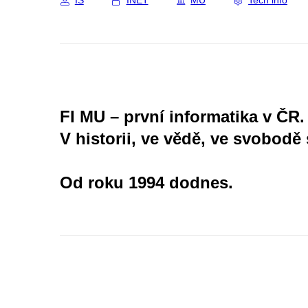
IS
INET
MU
Tech info
FI MU – první informatika v ČR.
V historii, ve vědě, ve svobodě 
Od roku 1994 dodnes.