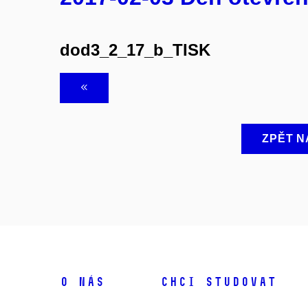
dod3_2_17_b_TISK
ZPĚT N
O NÁS
CHCI STUDOVAT