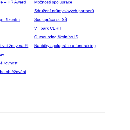
gie – HR Award
Možnosti spolupráce
Sdružení průmyslových partnerů
ým řízením
Spolupráce se SŠ
VT park CERIT
Outsourcing školního IS
tivní ženy na FI
Nabídky spolupráce a fundraising
ráv
é rovnosti
ího obtěžování