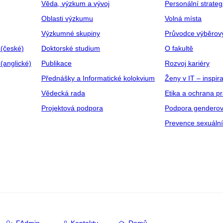
Věda, výzkum a vývoj
Personální strate
Oblasti výzkumu
Volná místa
Výzkumné skupiny
Průvodce výběrov
 (české)
Doktorské studium
O fakultě
(anglické)
Publikace
Rozvoj kariéry
Přednášky a Informatické kolokvium
Ženy v IT – inspira
Vědecká rada
Etika a ochrana p
Projektová podpora
Podpora genderov
Prevence sexuáln