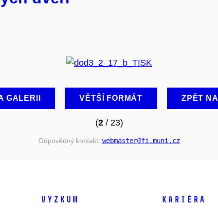
A GALERII
VĚTŠÍ FORMÁT
ZPĚT N
(
2
/ 23)
Odpovědný kontakt:
webmaster
@fi
.muni
.cz
VÝZKUM
KARIÉRA