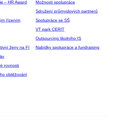
gie – HR Award
Možnosti spolupráce
Sdružení průmyslových partnerů
ým řízením
Spolupráce se SŠ
VT park CERIT
Outsourcing školního IS
tivní ženy na FI
Nabídky spolupráce a fundraising
ráv
é rovnosti
ího obtěžování