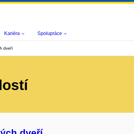
Kariéra
Spolupráce
h dveří
lostí
ých dveří