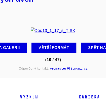
A GALERII
VĚTŠÍ FORMÁT
ZPĚT N
(
19
/ 47)
Odpovědný kontakt:
webmaster
@fi
.muni
.cz
VÝZKUM
KARIÉRA