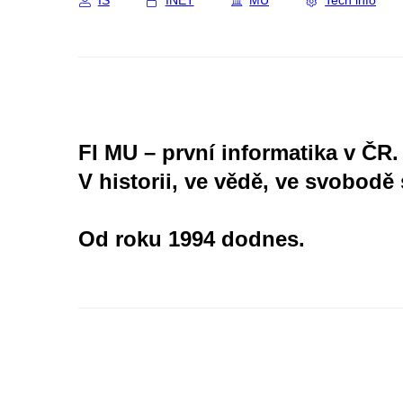
IS
INET
MU
Tech info
FI MU – první informatika v ČR.
V historii, ve vědě, ve svobodě 
Od roku 1994 dodnes.