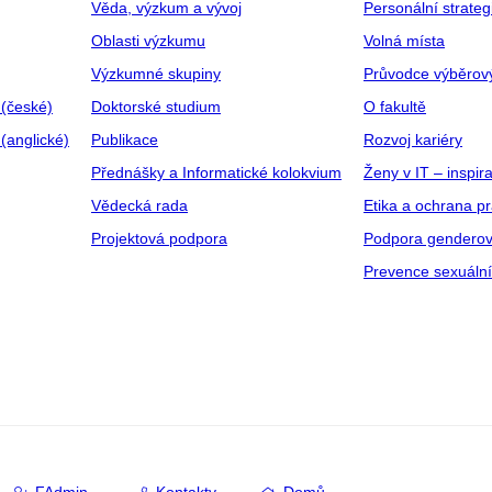
Věda, výzkum a vývoj
Personální strate
Oblasti výzkumu
Volná místa
Výzkumné skupiny
Průvodce výběrov
 (české)
Doktorské studium
O fakultě
(anglické)
Publikace
Rozvoj kariéry
Přednášky a Informatické kolokvium
Ženy v IT – inspira
Vědecká rada
Etika a ochrana p
Projektová podpora
Podpora genderov
Prevence sexuáln