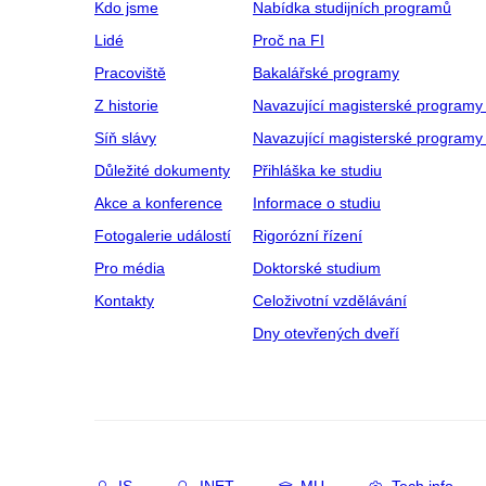
Kdo jsme
Nabídka studijních programů
Lidé
Proč na FI
Pracoviště
Bakalářské programy
Z historie
Navazující magisterské programy
Síň slávy
Navazující magisterské programy 
Důležité dokumenty
Přihláška ke studiu
Akce a konference
Informace o studiu
Fotogalerie událostí
Rigorózní řízení
Pro média
Doktorské studium
Kontakty
Celoživotní vzdělávání
Dny otevřených dveří