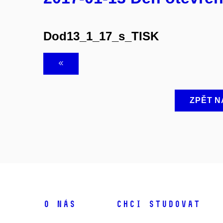
Dod13_1_17_s_TISK
ZPĚT N
O NÁS
CHCI STUDOVAT