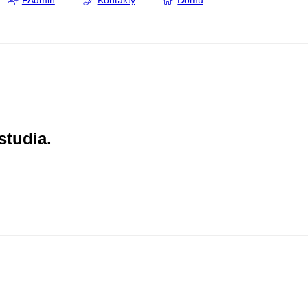
FAdmin
Kontakty
Domů
studia.