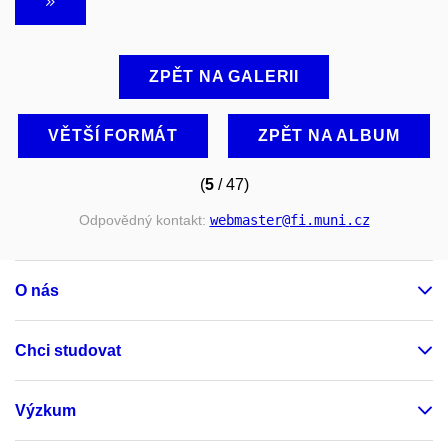
ZPĚT NA GALERII
VĚTŠÍ FORMÁT
ZPĚT NA ALBUM
(
5
/ 47)
Odpovědný kontakt:
webmaster
@fi
.muni
.cz
O nás
Chci studovat
Výzkum