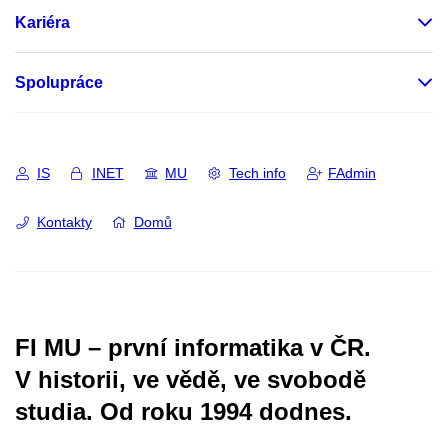
Kariéra
Spolupráce
IS
INET
MU
Tech info
FAdmin
Kontakty
Domů
FI MU – první informatika v ČR.
V historii, ve vědě, ve svobodě
studia.
Od roku 1994 dodnes.