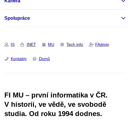
Kariéra
Spolupráce
IS
INET
MU
Tech info
FAdmin
Kontakty
Domů
FI MU – první informatika v ČR.
V historii, ve vědě, ve svobodě
studia.
Od roku 1994 dodnes.