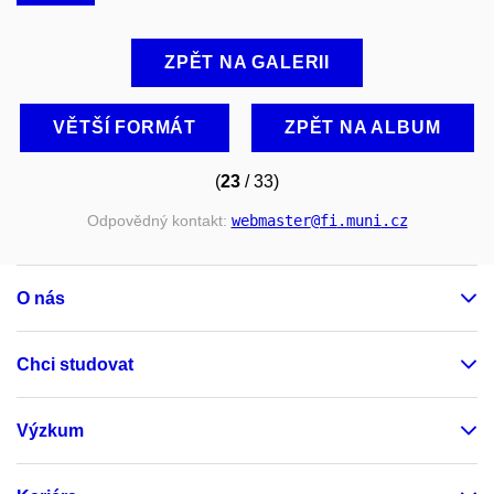
ZPĚT NA GALERII
VĚTŠÍ FORMÁT
ZPĚT NA ALBUM
(
23
/ 33)
Odpovědný kontakt:
webmaster
@fi
.muni
.cz
O nás
Chci studovat
Výzkum