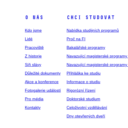
O NÁS
CHCI STUDOVAT
Kdo jsme
Nabídka studijních programů
Lidé
Proč na FI
Pracoviště
Bakalářské programy
Z historie
Navazující magisterské programy
Síň slávy
Navazující magisterské programy 
Důležité dokumenty
Přihláška ke studiu
Akce a konference
Informace o studiu
Fotogalerie událostí
Rigorózní řízení
Pro média
Doktorské studium
Kontakty
Celoživotní vzdělávání
Dny otevřených dveří