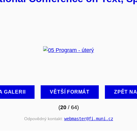
A GALERII
VĚTŠÍ FORMÁT
ZPĚT N
(
20
/ 64)
Odpovědný kontakt:
webmaster
@fi
.muni
.cz