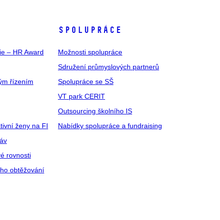
SPOLUPRÁCE
gie – HR Award
Možnosti spolupráce
Sdružení průmyslových partnerů
ým řízením
Spolupráce se SŠ
VT park CERIT
Outsourcing školního IS
tivní ženy na FI
Nabídky spolupráce a fundraising
ráv
é rovnosti
ího obtěžování