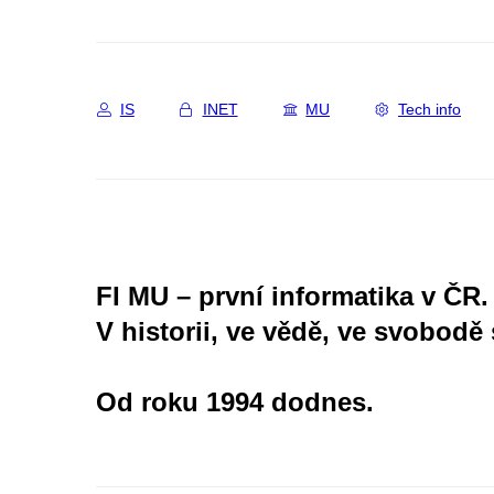
IS
INET
MU
Tech info
FI MU – první informatika v ČR.
V historii, ve vědě, ve svobodě 
Od roku 1994 dodnes.