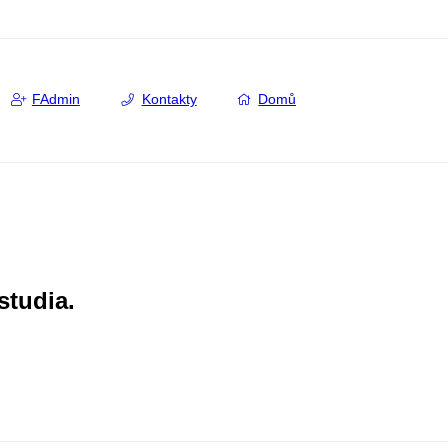
FAdmin
Kontakty
Domů
studia.