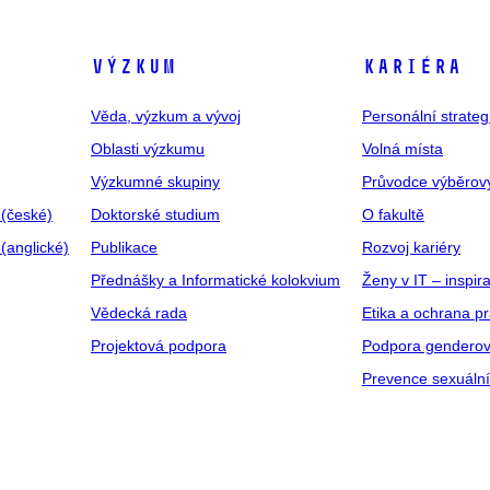
VÝZKUM
KARIÉRA
Věda, výzkum a vývoj
Personální strate
Oblasti výzkumu
Volná místa
Výzkumné skupiny
Průvodce výběrov
 (české)
Doktorské studium
O fakultě
(anglické)
Publikace
Rozvoj kariéry
Přednášky a Informatické kolokvium
Ženy v IT – inspira
Vědecká rada
Etika a ochrana p
Projektová podpora
Podpora genderov
Prevence sexuáln