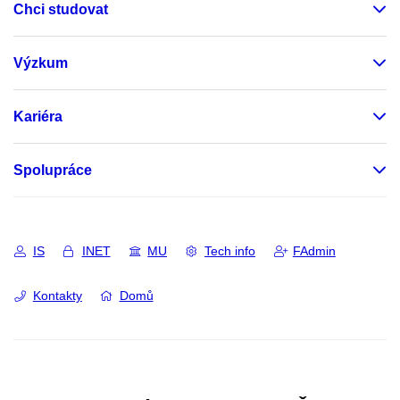
Chci studovat
Výzkum
Kariéra
Spolupráce
IS
INET
MU
Tech info
FAdmin
Kontakty
Domů