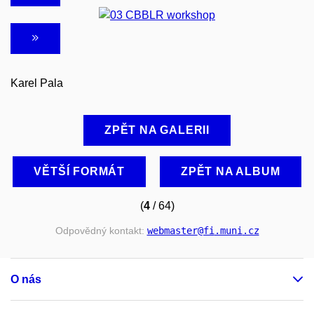
Karel Pala
ZPĚT NA GALERII
VĚTŠÍ FORMÁT
ZPĚT NA ALBUM
(
4
/ 64)
Odpovědný kontakt:
webmaster
@fi
.muni
.cz
O nás