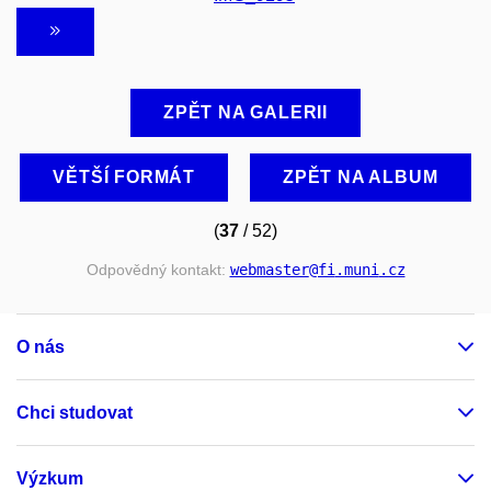
ZPĚT NA GALERII
VĚTŠÍ FORMÁT
ZPĚT NA ALBUM
(
37
/ 52)
Odpovědný kontakt:
webmaster
@fi
.muni
.cz
O nás
Chci studovat
Výzkum