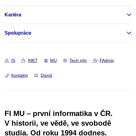
Kariéra
Spolupráce
IS
INET
MU
Tech info
FAdmin
Kontakty
Domů
FI MU – první informatika v ČR.
V historii, ve vědě, ve svobodě
studia.
Od roku 1994 dodnes.