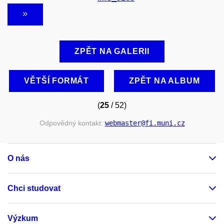
ZPĚT NA GALERII
VĚTŠÍ FORMÁT
ZPĚT NA ALBUM
(
25
/ 52)
Odpovědný kontakt:
webmaster
@fi
.muni
.cz
O nás
Chci studovat
Výzkum