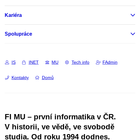
Kariéra
Spolupráce
IS
INET
MU
Tech info
FAdmin
Kontakty
Domů
FI MU – první informatika v ČR.
V historii, ve vědě, ve svobodě
studia.
Od roku 1994 dodnes.