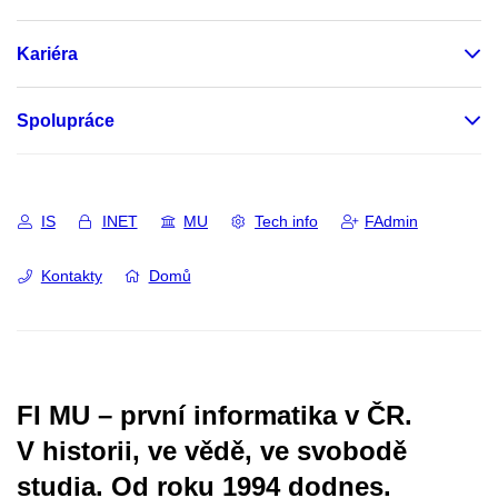
Kariéra
Spolupráce
IS
INET
MU
Tech info
FAdmin
Kontakty
Domů
FI MU – první informatika v ČR.
V historii, ve vědě, ve svobodě
studia.
Od roku 1994 dodnes.