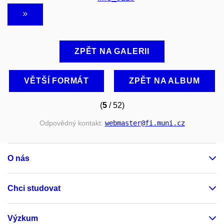
ZPĚT NA GALERII
VĚTŠÍ FORMÁT
ZPĚT NA ALBUM
(
5
/ 52)
Odpovědný kontakt:
webmaster
@fi
.muni
.cz
O nás
Chci studovat
Výzkum