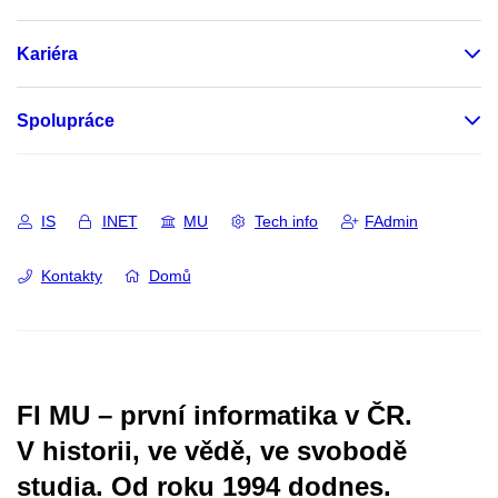
Kariéra
Spolupráce
IS
INET
MU
Tech info
FAdmin
Kontakty
Domů
FI MU – první informatika v ČR.
V historii, ve vědě, ve svobodě
studia.
Od roku 1994 dodnes.