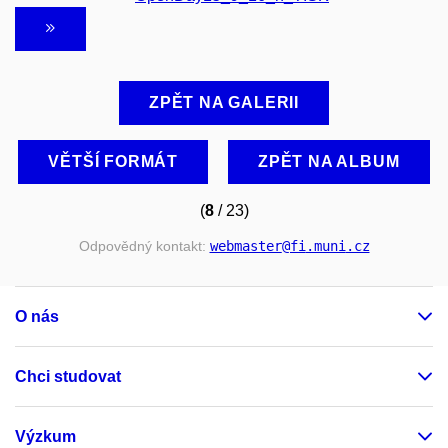
ZPĚT NA GALERII
VĚTŠÍ FORMÁT
ZPĚT NA ALBUM
(
8
/ 23)
Odpovědný kontakt:
webmaster
@fi
.muni
.cz
O nás
Chci studovat
Výzkum