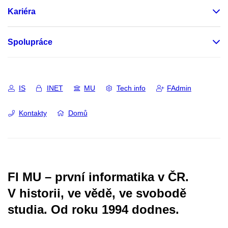
Kariéra
Spolupráce
IS
INET
MU
Tech info
FAdmin
Kontakty
Domů
FI MU – první informatika v ČR.
V historii, ve vědě, ve svobodě
studia.
Od roku 1994 dodnes.