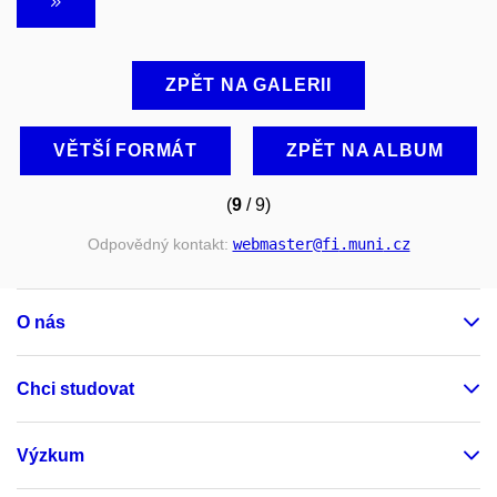
ZPĚT NA GALERII
VĚTŠÍ FORMÁT
ZPĚT NA ALBUM
(
9
/ 9)
Odpovědný kontakt:
webmaster
@fi
.muni
.cz
O nás
Chci studovat
Výzkum