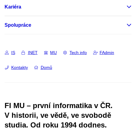
Kariéra
Spolupráce
IS
INET
MU
Tech info
FAdmin
Kontakty
Domů
FI MU – první informatika v ČR.
V historii, ve vědě, ve svobodě
studia.
Od roku 1994 dodnes.