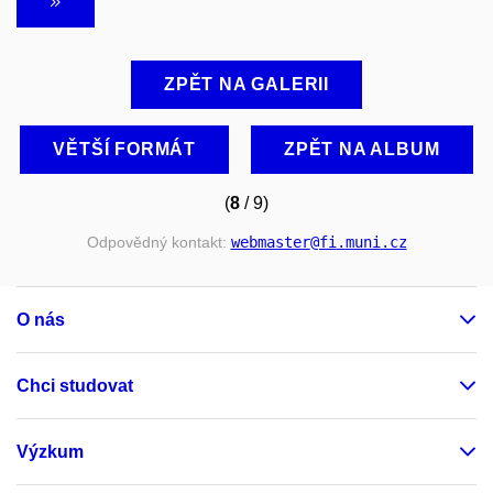
ZPĚT NA GALERII
VĚTŠÍ FORMÁT
ZPĚT NA ALBUM
(
8
/ 9)
Odpovědný kontakt:
webmaster
@fi
.muni
.cz
O nás
Chci studovat
Výzkum