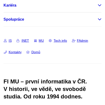
Kariéra
Spolupráce
IS
INET
MU
Tech info
FAdmin
Kontakty
Domů
FI MU – první informatika v ČR.
V historii, ve vědě, ve svobodě
studia.
Od roku 1994 dodnes.