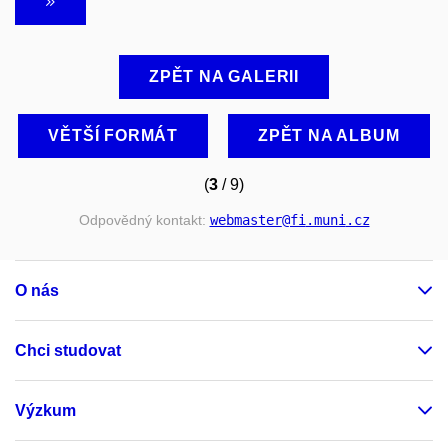
ZPĚT NA GALERII
VĚTŠÍ FORMÁT
ZPĚT NA ALBUM
(
3
/ 9)
Odpovědný kontakt:
webmaster
@fi
.muni
.cz
O nás
Chci studovat
Výzkum