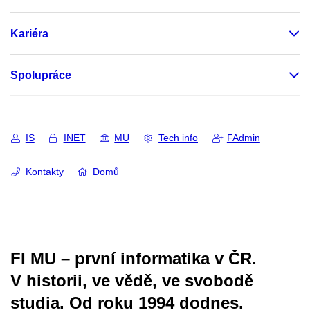
Kariéra
Spolupráce
IS
INET
MU
Tech info
FAdmin
Kontakty
Domů
FI MU – první informatika v ČR.
V historii, ve vědě, ve svobodě
studia.
Od roku 1994 dodnes.