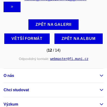
ZPĚT NA GALERII
VĚTŠÍ FORMÁT
ZPĚT NA ALBUM
(
12
/ 14)
Odpovědný kontakt:
webmaster
@fi
.muni
.cz
O nás
Chci studovat
Výzkum