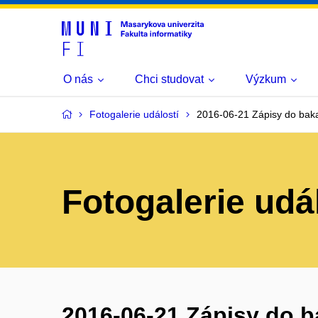
O nás
Chci studovat
Výzkum
Fotogalerie událostí
2016-06-21 Zápisy do baka
Fotogalerie udá
2016-06-21 Zápisy do b