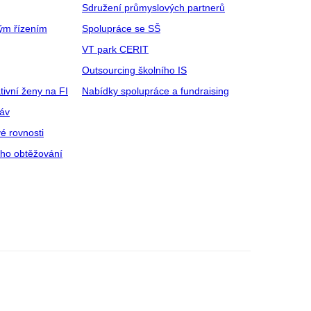
Sdružení průmyslových partnerů
ým řízením
Spolupráce se SŠ
VT park CERIT
Outsourcing školního IS
tivní ženy na FI
Nabídky spolupráce a fundraising
ráv
é rovnosti
ího obtěžování