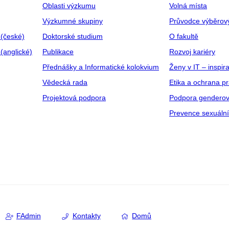
Oblasti výzkumu
Volná místa
Výzkumné skupiny
Průvodce výběrov
 (české)
Doktorské studium
O fakultě
(anglické)
Publikace
Rozvoj kariéry
Přednášky a Informatické kolokvium
Ženy v IT – inspira
Vědecká rada
Etika a ochrana p
Projektová podpora
Podpora genderov
Prevence sexuáln
FAdmin
Kontakty
Domů