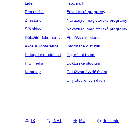
Lidé
Proč na FI
Pracoviště
Bakalářské programy
Z historie
Navazující magisterské programy
Síň slávy
Navazující magisterské programy 
Důležité dokumenty
Přihláška ke studiu
Akce a konference
Informace o studiu
Fotogalerie událostí
Rigorózní řízení
Pro média
Doktorské studium
Kontakty
Celoživotní vzdělávání
Dny otevřených dveří
IS
INET
MU
Tech info