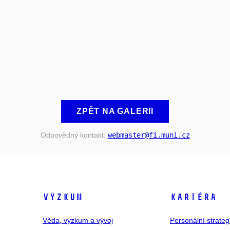
ZPĚT NA GALERII
Odpovědný kontakt:
webmaster
@fi
.muni
.cz
VÝZKUM
KARIÉRA
Věda, výzkum a vývoj
Personální strate