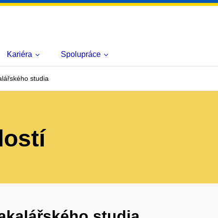
Kariéra
Spolupráce
lářského studia
lostí
akalářského studia