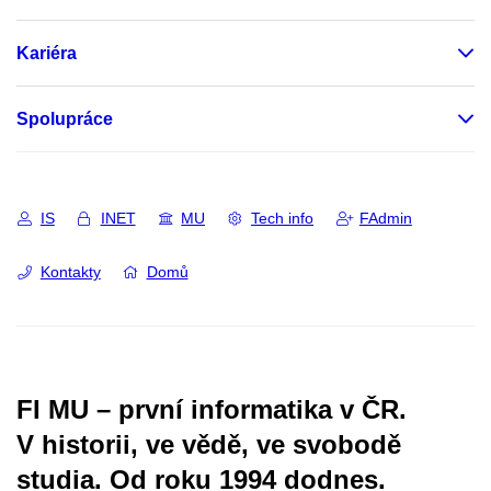
Kariéra
Spolupráce
IS
INET
MU
Tech info
FAdmin
Kontakty
Domů
FI MU – první informatika v ČR.
V historii, ve vědě, ve svobodě
studia.
Od roku 1994 dodnes.