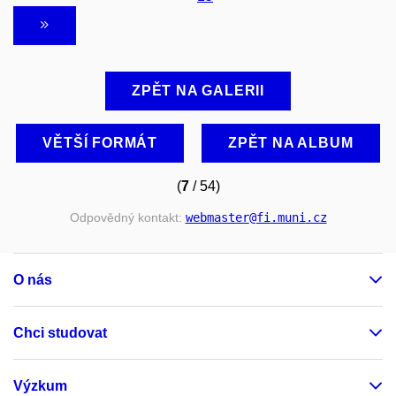
ZPĚT NA GALERII
VĚTŠÍ FORMÁT
ZPĚT NA ALBUM
(
7
/ 54)
Odpovědný kontakt:
webmaster
@fi
.muni
.cz
O nás
Chci studovat
Výzkum