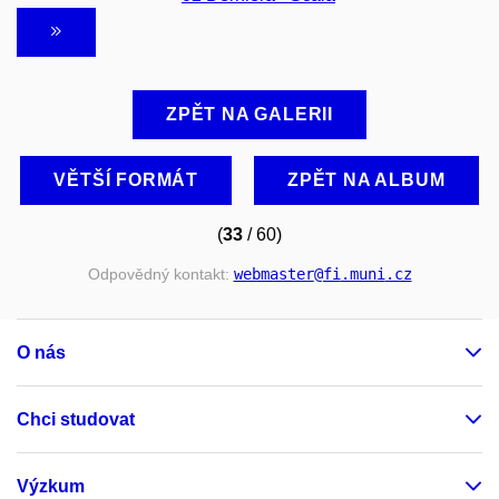
ZPĚT NA GALERII
VĚTŠÍ FORMÁT
ZPĚT NA ALBUM
(
33
/ 60)
Odpovědný kontakt:
webmaster
@fi
.muni
.cz
O nás
Chci studovat
Výzkum