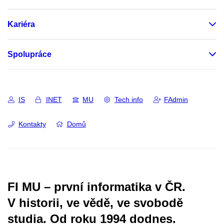
Kariéra
Spolupráce
IS
INET
MU
Tech info
FAdmin
Kontakty
Domů
FI MU – první informatika v ČR.
V historii, ve vědě, ve svobodě
studia.
Od roku 1994 dodnes.