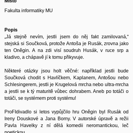
Místo
Fakulta informatiky MU
Popis
„Já stejně nevím, jestli jsem do něj fakt zamilovaná,“
stejská si Součková, protože Antoša je Rusák, zrovna jako
ten Oněgin. A na zdi visí soudruh Husák, v ruce srp a
kladivo, a chápavě jí k tomu přikyvuje.
Některé otázky jsou holt věčné: například jestli bude
Součková chodit s Havlíčkem, Kaplanem, Antošou nebo
Schlesingerem, jestli je Krugelová mrcha nebo ultra-mrcha
a jestli se k tý maturitě vůbec dohrabem. Aneb po totáči o
totáči, se systémem proti systému!
ProFIdivadlo si letos vypůjčilo hru Oněgin byl Rusák od
Ireny Douskové a Jana Borny. V autorské úpravě a režii
Pavla Havelky z ní dělá komedii neromantickou, leč
poetickou.