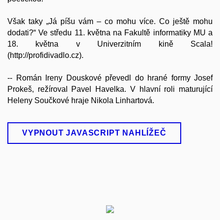
Však taky „Já píšu vám – co mohu více. Co ještě mohu
dodati?“ Ve středu 11. května na Fakultě informatiky MU a
18. května v Univerzitním kině Scala!
(http://profidivadlo.cz).
-- Román Ireny Douskové převedl do hrané formy Josef
Prokeš, režíroval Pavel Havelka. V hlavní roli maturující
Heleny Součkové hraje Nikola Linhartová.
VYPNOUT JAVASCRIPT NAHLÍŽEČ