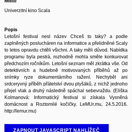
Místo
Univerzitní kino Scala
Popis
Letošní festival nesl název Chceš to taky? a podle
zaplněných poslucháren na informatice a přelidněné Scaly
to letos opravdu chtěli všichni. A taky měli důvod. Nabídka
programu byla pestrá, rozhodně mohla směle konkurovat
předchozím ročníkům. Letošní seznam měl zkrátka vše. Od
detektivních a hudebně motivovaných příběhů až po
snímky ryze dokumentárního ražení. Nechyběl ani
srdceryvný příběh přátelství dvou plyšáků, z nichž jednoho
přejel vlak a druhý následně spáchal sebevraždu. (Eliška
Kolmanová: Informatický festival si získala Vysněná
domácnost a Roztomilé kočičky. LeMUr.mu, 24.5.2016.
http://lemur.mu)
ZAPNOUT JAVASCRIPT NAHLÍŽEČ