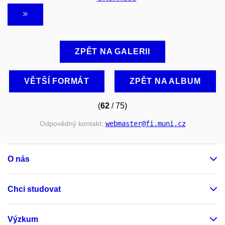
ZPĚT NA GALERII
VĚTŠÍ FORMÁT
ZPĚT NA ALBUM
(
62
/ 75)
Odpovědný kontakt:
webmaster
@fi
.muni
.cz
O nás
Chci studovat
Výzkum