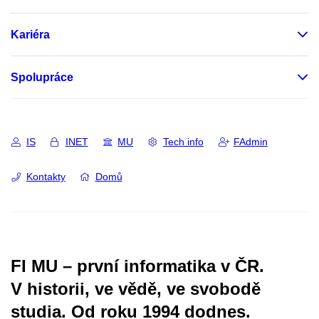
Kariéra
Spolupráce
IS
INET
MU
Tech info
FAdmin
Kontakty
Domů
FI MU – první informatika v ČR.
V historii, ve vědě, ve svobodě
studia.
Od roku 1994 dodnes.