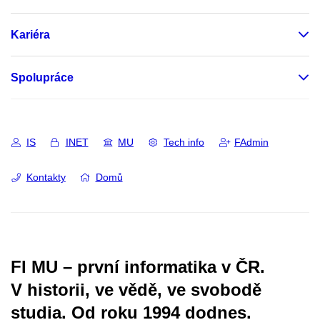
Kariéra
Spolupráce
IS
INET
MU
Tech info
FAdmin
Kontakty
Domů
FI MU – první informatika v ČR.
V historii, ve vědě, ve svobodě
studia.
Od roku 1994 dodnes.