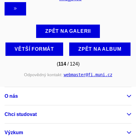
ZPĚT NA GALERII
VĚTŠÍ FORMÁT
ZPĚT NA ALBUM
(
114
/ 124)
Odpovědný kontakt:
webmaster
@fi
.muni
.cz
O nás
Chci studovat
Výzkum