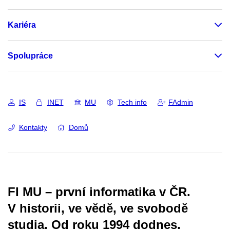
Kariéra
Spolupráce
IS
INET
MU
Tech info
FAdmin
Kontakty
Domů
FI MU – první informatika v ČR.
V historii, ve vědě, ve svobodě
studia.
Od roku 1994 dodnes.