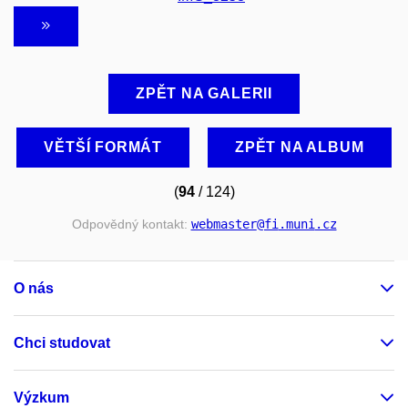
ZPĚT NA GALERII
VĚTŠÍ FORMÁT
ZPĚT NA ALBUM
(
94
/ 124)
Odpovědný kontakt:
webmaster
@fi
.muni
.cz
O nás
Chci studovat
Výzkum