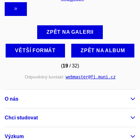
ZPĚT NA GALERII
VĚTŠÍ FORMÁT
ZPĚT NA ALBUM
(
19
/ 32)
Odpovědný kontakt:
webmaster
@fi
.muni
.cz
O nás
Chci studovat
Výzkum