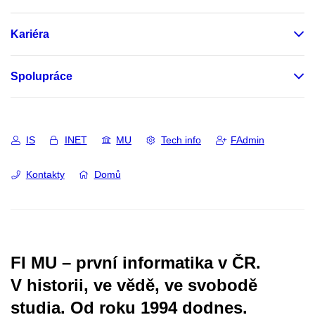
Kariéra
Spolupráce
IS
INET
MU
Tech info
FAdmin
Kontakty
Domů
FI MU – první informatika v ČR.
V historii, ve vědě, ve svobodě
studia.
Od roku 1994 dodnes.