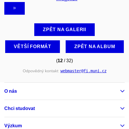
ZPĚT NA GALERII
VĚTŠÍ FORMÁT
ZPĚT NA ALBUM
(
12
/ 32)
Odpovědný kontakt:
webmaster
@fi
.muni
.cz
O nás
Chci studovat
Výzkum