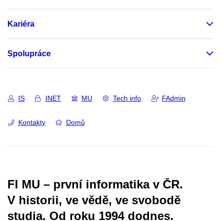
Kariéra
Spolupráce
IS
INET
MU
Tech info
FAdmin
Kontakty
Domů
FI MU – první informatika v ČR.
V historii, ve vědě, ve svobodě
studia.
Od roku 1994 dodnes.