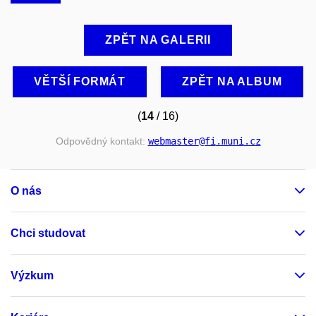
ZPĚT NA GALERII
VĚTŠÍ FORMÁT
ZPĚT NA ALBUM
(
14
/ 16)
Odpovědný kontakt:
webmaster
@fi
.muni
.cz
O nás
Chci studovat
Výzkum