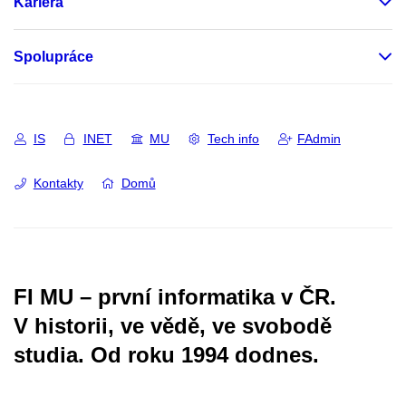
Kariéra
Spolupráce
IS
INET
MU
Tech info
FAdmin
Kontakty
Domů
FI MU – první informatika v ČR.
V historii, ve vědě, ve svobodě
studia.
Od roku 1994 dodnes.