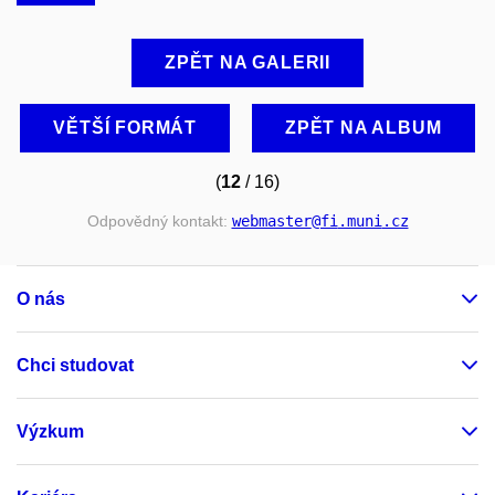
ZPĚT NA GALERII
VĚTŠÍ FORMÁT
ZPĚT NA ALBUM
(
12
/ 16)
Odpovědný kontakt:
webmaster
@fi
.muni
.cz
O nás
Chci studovat
Výzkum