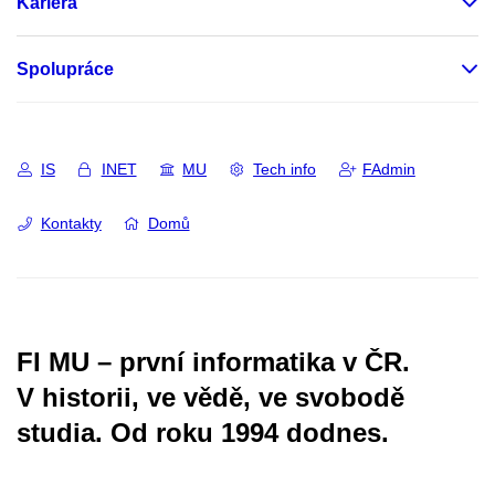
Kariéra
Spolupráce
IS
INET
MU
Tech info
FAdmin
Kontakty
Domů
FI MU – první informatika v ČR.
V historii, ve vědě, ve svobodě
studia.
Od roku 1994 dodnes.