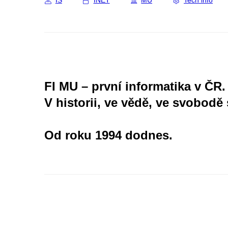
IS
INET
MU
Tech info
FI MU – první informatika v ČR.
V historii, ve vědě, ve svobodě 
Od roku 1994 dodnes.