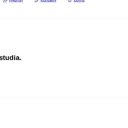
FAdmin
Kontakty
Domů
studia.