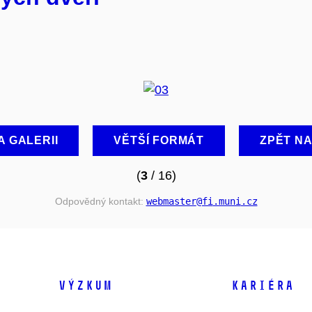
A GALERII
VĚTŠÍ FORMÁT
ZPĚT N
(
3
/ 16)
Odpovědný kontakt:
webmaster
@fi
.muni
.cz
VÝZKUM
KARIÉRA