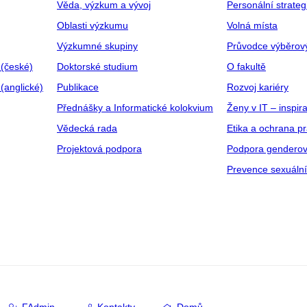
Věda, výzkum a vývoj
Personální strate
Oblasti výzkumu
Volná místa
Výzkumné skupiny
Průvodce výběrov
 (české)
Doktorské studium
O fakultě
(anglické)
Publikace
Rozvoj kariéry
Přednášky a Informatické kolokvium
Ženy v IT – inspira
Vědecká rada
Etika a ochrana p
Projektová podpora
Podpora genderov
Prevence sexuáln