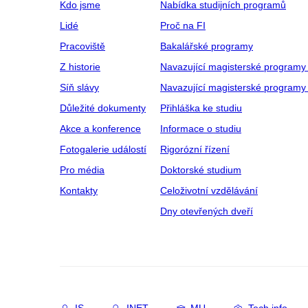
Kdo jsme
Nabídka studijních programů
Lidé
Proč na FI
Pracoviště
Bakalářské programy
Z historie
Navazující magisterské programy
Síň slávy
Navazující magisterské programy 
Důležité dokumenty
Přihláška ke studiu
Akce a konference
Informace o studiu
Fotogalerie událostí
Rigorózní řízení
Pro média
Doktorské studium
Kontakty
Celoživotní vzdělávání
Dny otevřených dveří