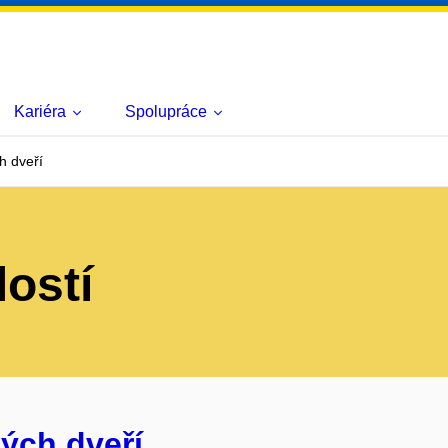
Kariéra
Spolupráce
h dveří
lostí
ých dveří