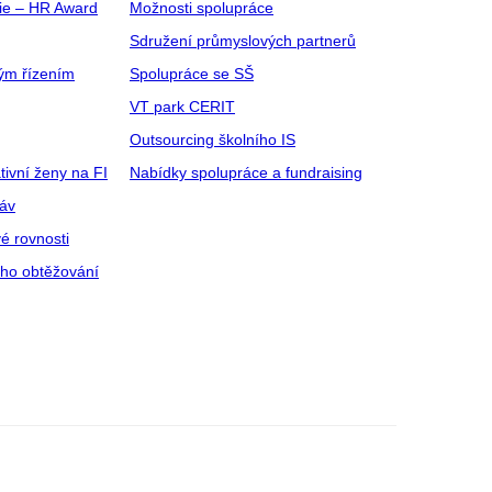
gie – HR Award
Možnosti spolupráce
Sdružení průmyslových partnerů
ým řízením
Spolupráce se SŠ
VT park CERIT
Outsourcing školního IS
tivní ženy na FI
Nabídky spolupráce a fundraising
ráv
é rovnosti
ího obtěžování