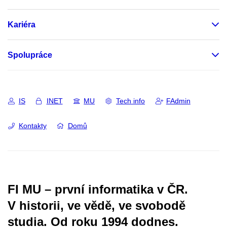
Kariéra
Spolupráce
IS
INET
MU
Tech info
FAdmin
Kontakty
Domů
FI MU – první informatika v ČR.
V historii, ve vědě, ve svobodě
studia.
Od roku 1994 dodnes.