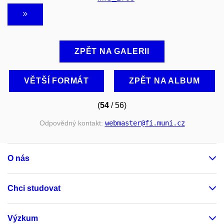
ZPĚT NA GALERII
VĚTŠÍ FORMÁT
ZPĚT NA ALBUM
(
54
/ 56)
Odpovědný kontakt:
webmaster
@fi
.muni
.cz
O nás
Chci studovat
Výzkum