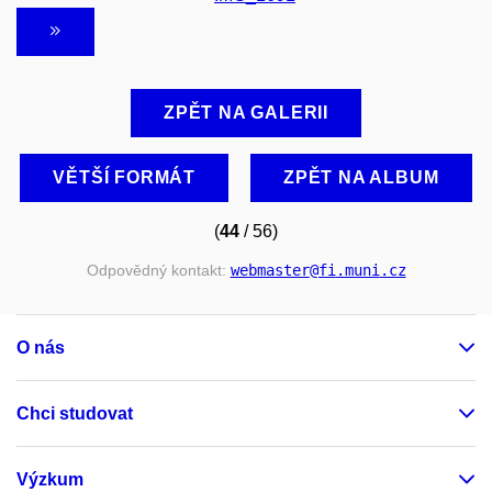
ZPĚT NA GALERII
VĚTŠÍ FORMÁT
ZPĚT NA ALBUM
(
44
/ 56)
Odpovědný kontakt:
webmaster
@fi
.muni
.cz
O nás
Chci studovat
Výzkum