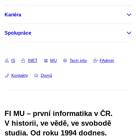
Kariéra
Spolupráce
IS
INET
MU
Tech info
FAdmin
Kontakty
Domů
FI MU – první informatika v ČR.
V historii, ve vědě, ve svobodě
studia.
Od roku 1994 dodnes.