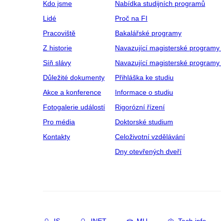
Kdo jsme
Nabídka studijních programů
Lidé
Proč na FI
Pracoviště
Bakalářské programy
Z historie
Navazující magisterské programy
Síň slávy
Navazující magisterské programy 
Důležité dokumenty
Přihláška ke studiu
Akce a konference
Informace o studiu
Fotogalerie událostí
Rigorózní řízení
Pro média
Doktorské studium
Kontakty
Celoživotní vzdělávání
Dny otevřených dveří