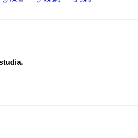
FAdmin
Kontakty
Domů
studia.