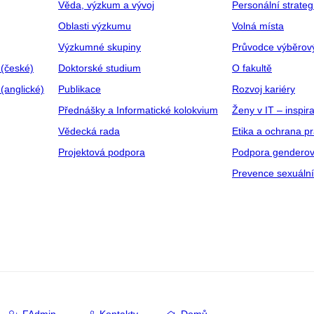
Věda, výzkum a vývoj
Personální strate
Oblasti výzkumu
Volná místa
Výzkumné skupiny
Průvodce výběrov
 (české)
Doktorské studium
O fakultě
(anglické)
Publikace
Rozvoj kariéry
Přednášky a Informatické kolokvium
Ženy v IT – inspira
Vědecká rada
Etika a ochrana p
Projektová podpora
Podpora genderov
Prevence sexuáln