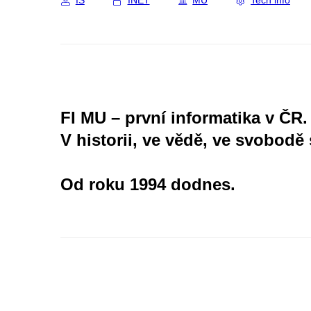
IS
INET
MU
Tech info
FI MU – první informatika v ČR.
V historii, ve vědě, ve svobodě 
Od roku 1994 dodnes.