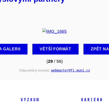
A GALERII
VĚTŠÍ FORMÁT
ZPĚT N
(
29
/ 56)
Odpovědný kontakt:
webmaster
@fi
.muni
.cz
VÝZKUM
KARIÉRA