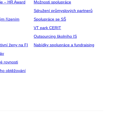
gie – HR Award
Možnosti spolupráce
Sdružení průmyslových partnerů
ým řízením
Spolupráce se SŠ
VT park CERIT
Outsourcing školního IS
tivní ženy na FI
Nabídky spolupráce a fundraising
ráv
é rovnosti
ího obtěžování