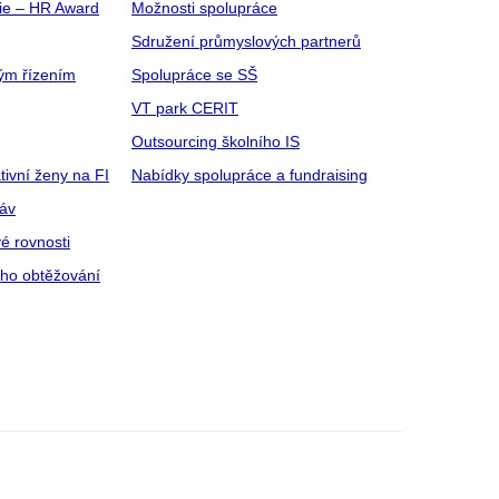
gie – HR Award
Možnosti spolupráce
Sdružení průmyslových partnerů
ým řízením
Spolupráce se SŠ
VT park CERIT
Outsourcing školního IS
tivní ženy na FI
Nabídky spolupráce a fundraising
ráv
é rovnosti
ího obtěžování