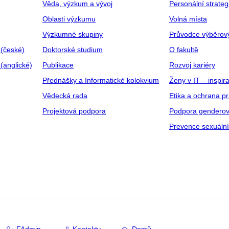
Věda, výzkum a vývoj
Personální strate
Oblasti výzkumu
Volná místa
Výzkumné skupiny
Průvodce výběrov
 (české)
Doktorské studium
O fakultě
(anglické)
Publikace
Rozvoj kariéry
Přednášky a Informatické kolokvium
Ženy v IT – inspira
Vědecká rada
Etika a ochrana p
Projektová podpora
Podpora genderov
Prevence sexuáln