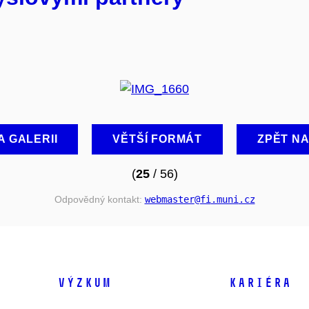
A GALERII
VĚTŠÍ FORMÁT
ZPĚT N
(
25
/ 56)
Odpovědný kontakt:
webmaster
@fi
.muni
.cz
VÝZKUM
KARIÉRA