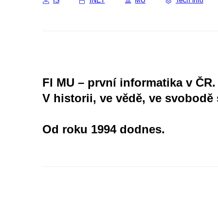
IS
INET
MU
Tech info
FI MU – první informatika v ČR.
V historii, ve vědě, ve svobodě 
Od roku 1994 dodnes.