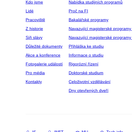
Kdo jsme
Nabídka studijních programů
Lidé
Proč na FI
Pracoviště
Bakalářské programy
Z historie
Navazující magisterské programy
Síň slávy
Navazující magisterské programy 
Důležité dokumenty
Přihláška ke studiu
Akce a konference
Informace o studiu
Fotogalerie událostí
Rigorózní řízení
Pro média
Doktorské studium
Kontakty
Celoživotní vzdělávání
Dny otevřených dveří