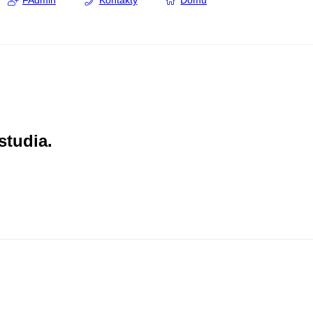
FAdmin
Kontakty
Domů
studia.