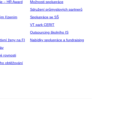
gie – HR Award
Možnosti spolupráce
Sdružení průmyslových partnerů
ým řízením
Spolupráce se SŠ
VT park CERIT
Outsourcing školního IS
tivní ženy na FI
Nabídky spolupráce a fundraising
ráv
é rovnosti
ího obtěžování