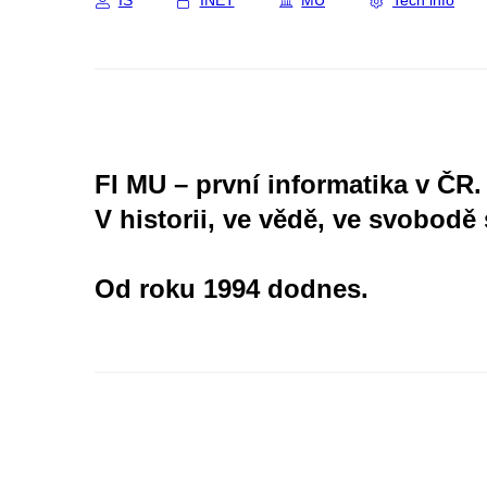
IS
INET
MU
Tech info
FI MU – první informatika v ČR.
V historii, ve vědě, ve svobodě 
Od roku 1994 dodnes.