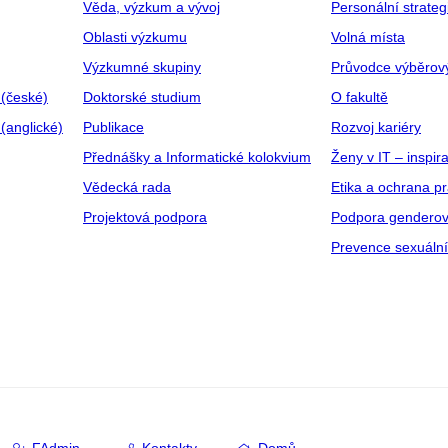
Věda, výzkum a vývoj
Personální strate
Oblasti výzkumu
Volná místa
Výzkumné skupiny
Průvodce výběrov
 (české)
Doktorské studium
O fakultě
(anglické)
Publikace
Rozvoj kariéry
Přednášky a Informatické kolokvium
Ženy v IT – inspira
Vědecká rada
Etika a ochrana p
Projektová podpora
Podpora genderov
Prevence sexuáln