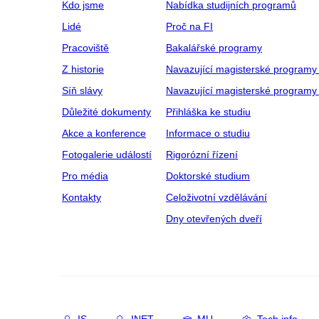
Kdo jsme
Nabídka studijních programů
Lidé
Proč na FI
Pracoviště
Bakalářské programy
Z historie
Navazující magisterské programy
Síň slávy
Navazující magisterské programy 
Důležité dokumenty
Přihláška ke studiu
Akce a konference
Informace o studiu
Fotogalerie událostí
Rigorózní řízení
Pro média
Doktorské studium
Kontakty
Celoživotní vzdělávání
Dny otevřených dveří