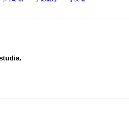
FAdmin
Kontakty
Domů
studia.