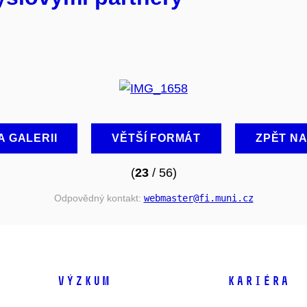
A GALERII
VĚTŠÍ FORMÁT
ZPĚT N
(
23
/ 56)
Odpovědný kontakt:
webmaster
@fi
.muni
.cz
VÝZKUM
KARIÉRA