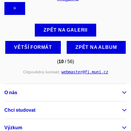
ZPĚT NA GALERII
VĚTŠÍ FORMÁT
ZPĚT NA ALBUM
(
10
/ 56)
Odpovědný kontakt:
webmaster
@fi
.muni
.cz
O nás
Chci studovat
Výzkum