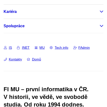
Kariéra
Spolupráce
IS
INET
MU
Tech info
FAdmin
Kontakty
Domů
FI MU – první informatika v ČR.
V historii, ve vědě, ve svobodě
studia.
Od roku 1994 dodnes.