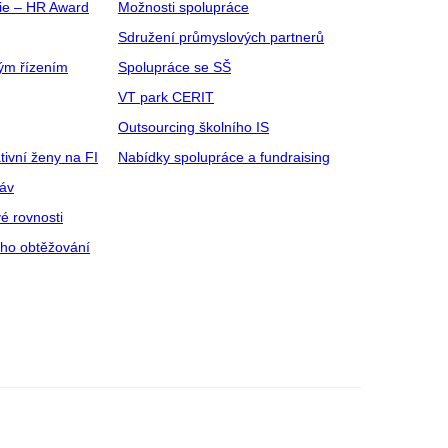
gie – HR Award
Možnosti spolupráce
Sdružení průmyslových partnerů
ým řízením
Spolupráce se SŠ
VT park CERIT
Outsourcing školního IS
tivní ženy na FI
Nabídky spolupráce a fundraising
ráv
é rovnosti
ího obtěžování