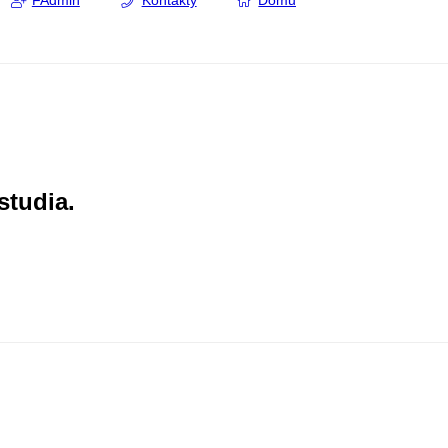
FAdmin
Kontakty
Domů
studia.