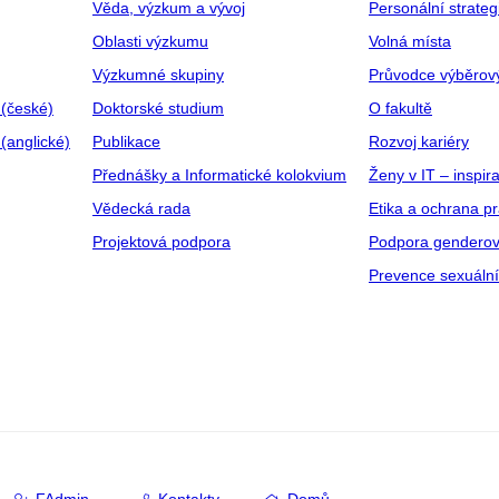
Věda, výzkum a vývoj
Personální strate
Oblasti výzkumu
Volná místa
Výzkumné skupiny
Průvodce výběrov
 (české)
Doktorské studium
O fakultě
(anglické)
Publikace
Rozvoj kariéry
Přednášky a Informatické kolokvium
Ženy v IT – inspira
Vědecká rada
Etika a ochrana p
Projektová podpora
Podpora genderov
Prevence sexuáln