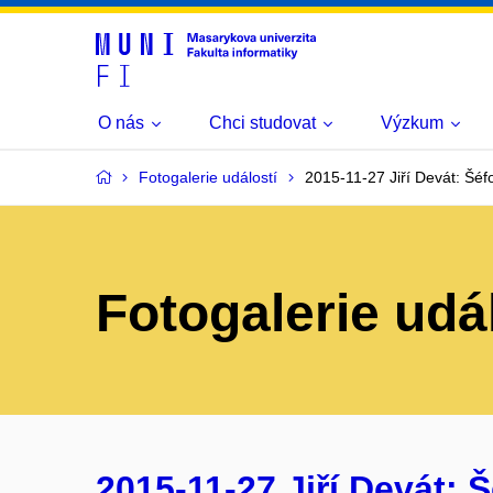
O nás
Chci studovat
Výzkum
Fotogalerie událostí
2015-11-27 Jiří Devát: Šé
Fotogalerie udá
2015-11-27 Jiří Devát: