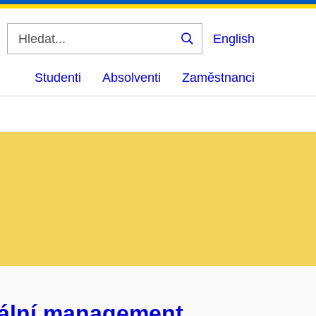
English
Vyhledat
Studenti
Absolventi
Zaměstnanci
utální management