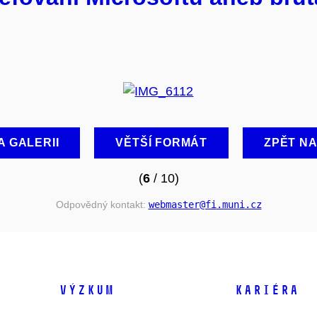
A GALERII
VĚTŠÍ FORMÁT
ZPĚT N
(
6
/ 10)
Odpovědný kontakt:
webmaster
@fi
.muni
.cz
VÝZKUM
KARIÉRA