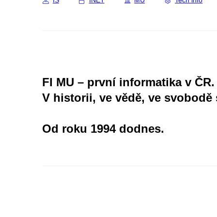
IS
INET
MU
Tech info
FI MU – první informatika v ČR.
V historii, ve vědě, ve svobodě 
Od roku 1994 dodnes.