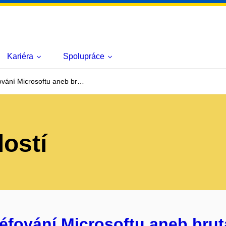
Kariéra
Spolupráce
fování Microsoftu aneb br…
lostí
 Šéfování Microsoftu aneb br