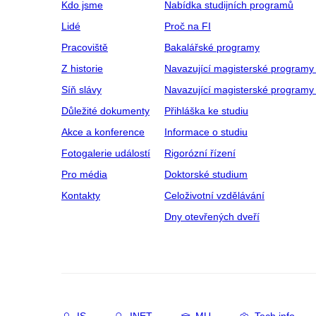
Kdo jsme
Nabídka studijních programů
Lidé
Proč na FI
Pracoviště
Bakalářské programy
Z historie
Navazující magisterské programy
Síň slávy
Navazující magisterské programy 
Důležité dokumenty
Přihláška ke studiu
Akce a konference
Informace o studiu
Fotogalerie událostí
Rigorózní řízení
Pro média
Doktorské studium
Kontakty
Celoživotní vzdělávání
Dny otevřených dveří