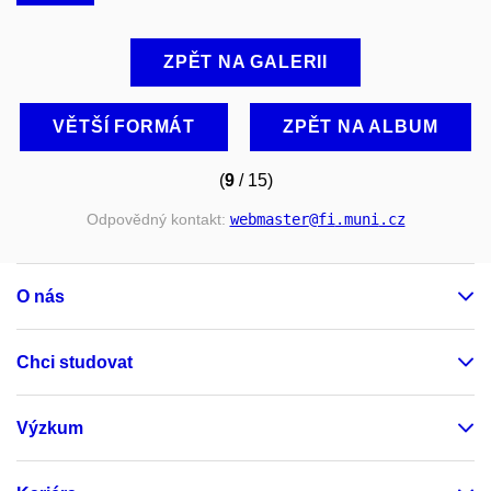
ZPĚT NA GALERII
VĚTŠÍ FORMÁT
ZPĚT NA ALBUM
(
9
/ 15)
Odpovědný kontakt:
webmaster
@fi
.muni
.cz
O nás
Chci studovat
Výzkum