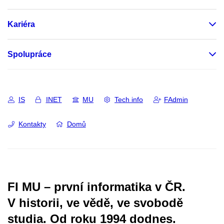
Kariéra
Spolupráce
IS
INET
MU
Tech info
FAdmin
Kontakty
Domů
FI MU – první informatika v ČR.
V historii, ve vědě, ve svobodě
studia.
Od roku 1994 dodnes.