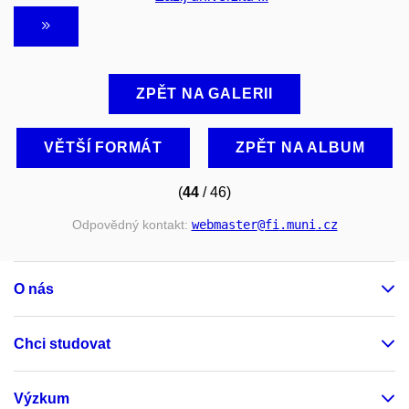
ZPĚT NA GALERII
VĚTŠÍ FORMÁT
ZPĚT NA ALBUM
(
44
/ 46)
Odpovědný kontakt:
webmaster
@fi
.muni
.cz
O nás
Chci studovat
Výzkum