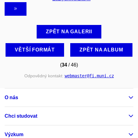
ZPĚT NA GALERII
VĚTŠÍ FORMÁT
ZPĚT NA ALBUM
(
34
/ 46)
Odpovědný kontakt:
webmaster
@fi
.muni
.cz
O nás
Chci studovat
Výzkum