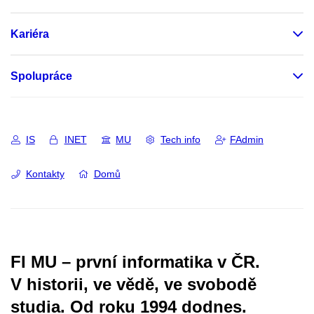
Kariéra
Spolupráce
IS
INET
MU
Tech info
FAdmin
Kontakty
Domů
FI MU – první informatika v ČR.
V historii, ve vědě, ve svobodě
studia.
Od roku 1994 dodnes.