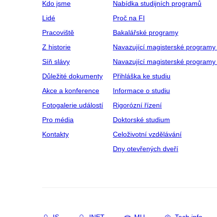
Kdo jsme
Nabídka studijních programů
Lidé
Proč na FI
Pracoviště
Bakalářské programy
Z historie
Navazující magisterské programy
Síň slávy
Navazující magisterské programy 
Důležité dokumenty
Přihláška ke studiu
Akce a konference
Informace o studiu
Fotogalerie událostí
Rigorózní řízení
Pro média
Doktorské studium
Kontakty
Celoživotní vzdělávání
Dny otevřených dveří