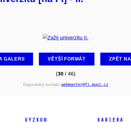
A GALERII
VĚTŠÍ FORMÁT
ZPĚT N
(
30
/ 46)
Odpovědný kontakt:
webmaster
@fi
.muni
.cz
VÝZKUM
KARIÉRA