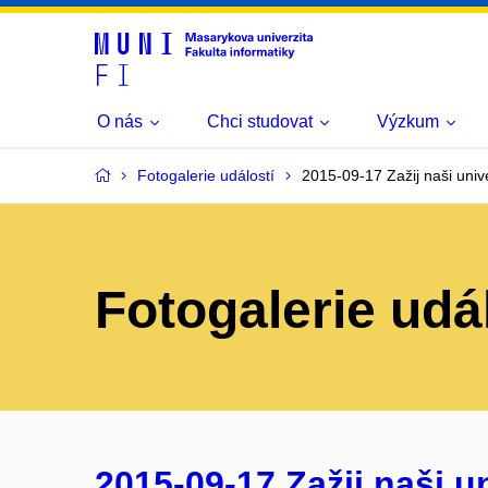
O nás
Chci studovat
Výzkum
Fotogalerie událostí
2015-09-17 Zažij naši univer
Fotogalerie udá
2015-09-17 Zažij naši uni