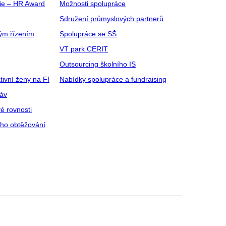
gie – HR Award
Možnosti spolupráce
Sdružení průmyslových partnerů
ým řízením
Spolupráce se SŠ
VT park CERIT
Outsourcing školního IS
tivní ženy na FI
Nabídky spolupráce a fundraising
ráv
é rovnosti
ího obtěžování