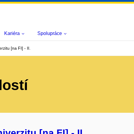
Kariéra
Spolupráce
zitu [na FI] - II.
lostí
verzitu [na FI] - II.