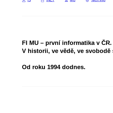
IS
INET
MU
Tech info
FI MU – první informatika v ČR.
V historii, ve vědě, ve svobodě 
Od roku 1994 dodnes.