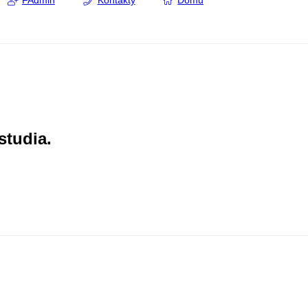
FAdmin
Kontakty
Domů
studia.