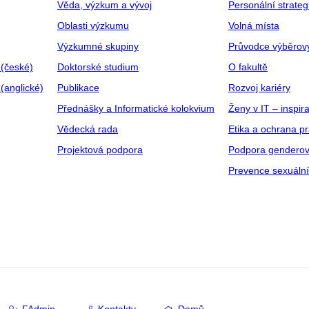
Věda, výzkum a vývoj
Personální strate
Oblasti výzkumu
Volná místa
Výzkumné skupiny
Průvodce výběrov
 (české)
Doktorské studium
O fakultě
(anglické)
Publikace
Rozvoj kariéry
Přednášky a Informatické kolokvium
Ženy v IT – inspira
Vědecká rada
Etika a ochrana p
Projektová podpora
Podpora genderov
Prevence sexuáln