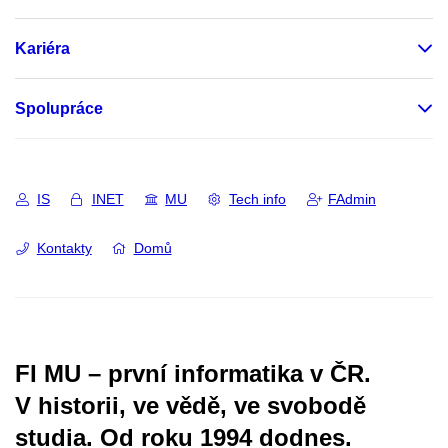
Kariéra
Spolupráce
IS
INET
MU
Tech info
FAdmin
Kontakty
Domů
FI MU – první informatika v ČR.
V historii, ve vědě, ve svobodě
studia.
Od roku 1994 dodnes.