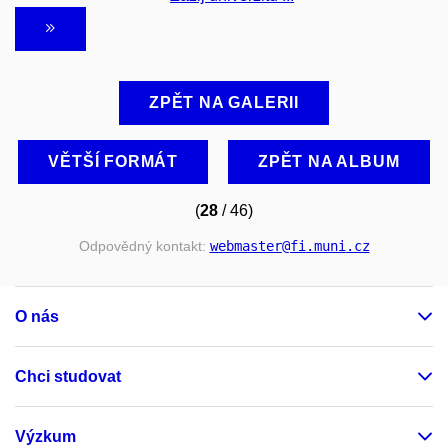
ZPĚT NA GALERII
VĚTŠÍ FORMÁT
ZPĚT NA ALBUM
(
28
/ 46)
Odpovědný kontakt:
webmaster
@fi
.muni
.cz
O nás
Chci studovat
Výzkum