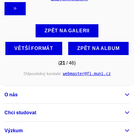
ZPĚT NA GALERII
VĚTŠÍ FORMÁT
ZPĚT NA ALBUM
(
21
/ 46)
Odpovědný kontakt:
webmaster
@fi
.muni
.cz
O nás
Chci studovat
Výzkum