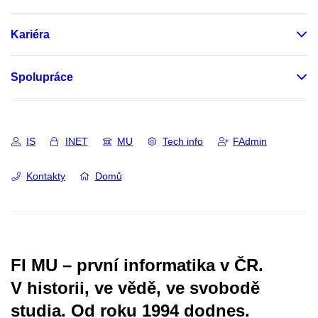
Kariéra
Spolupráce
IS
INET
MU
Tech info
FAdmin
Kontakty
Domů
FI MU – první informatika v ČR.
V historii, ve vědě, ve svobodě
studia.
Od roku 1994 dodnes.