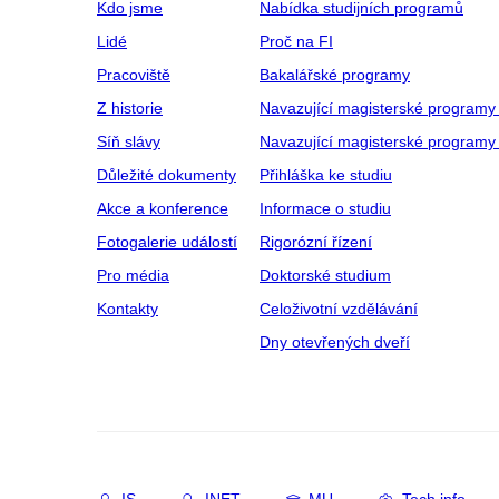
Kdo jsme
Nabídka studijních programů
Lidé
Proč na FI
Pracoviště
Bakalářské programy
Z historie
Navazující magisterské programy
Síň slávy
Navazující magisterské programy 
Důležité dokumenty
Přihláška ke studiu
Akce a konference
Informace o studiu
Fotogalerie událostí
Rigorózní řízení
Pro média
Doktorské studium
Kontakty
Celoživotní vzdělávání
Dny otevřených dveří