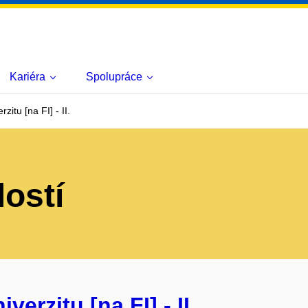
Kariéra
Spolupráce
zitu [na FI] - II.
lostí
verzitu [na FI] - II.