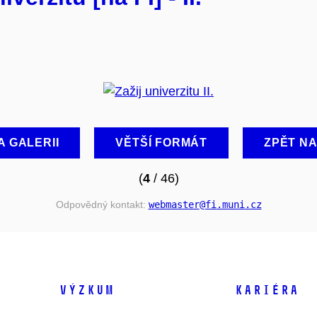
A GALERII
VĚTŠÍ FORMÁT
ZPĚT N
(
4
/ 46)
Odpovědný kontakt:
webmaster
@fi
.muni
.cz
VÝZKUM
KARIÉRA