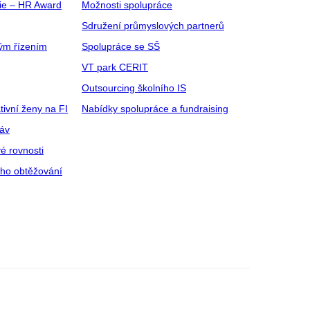
gie – HR Award
Možnosti spolupráce
Sdružení průmyslových partnerů
ým řízením
Spolupráce se SŠ
VT park CERIT
Outsourcing školního IS
tivní ženy na FI
Nabídky spolupráce a fundraising
ráv
é rovnosti
ího obtěžování