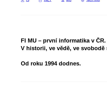
IS
INET
MU
Tech info
FI MU – první informatika v ČR.
V historii, ve vědě, ve svobodě 
Od roku 1994 dodnes.