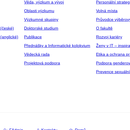
Věda, výzkum a vývoj
Personální strate
Oblasti výzkumu
Volná místa
Výzkumné skupiny
Průvodce výběrov
 (české)
Doktorské studium
O fakultě
(anglické)
Publikace
Rozvoj kariéry
Přednášky a Informatické kolokvium
Ženy v IT – inspira
Vědecká rada
Etika a ochrana p
Projektová podpora
Podpora genderov
Prevence sexuáln