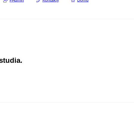
FAdmin
Kontakty
Domů
studia.