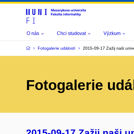
O nás
Chci studovat
Výzkum
Fotogalerie událostí
2015-09-17 Zažij naši univer
Fotogalerie udá
2015-09-17 Zažij naši uni