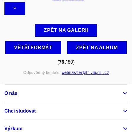
ZPĚT NA GALERII
VĚTŠÍ FORMÁT
ZPĚT NA ALBUM
(
76
/ 80)
Odpovědný kontakt:
webmaster
@fi
.muni
.cz
O nás
Chci studovat
Výzkum