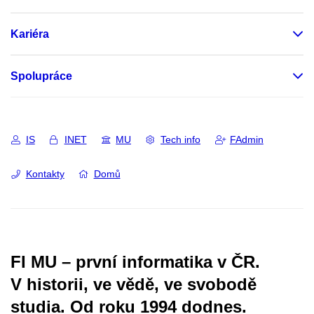
Kariéra
Spolupráce
IS
INET
MU
Tech info
FAdmin
Kontakty
Domů
FI MU – první informatika v ČR.
V historii, ve vědě, ve svobodě
studia.
Od roku 1994 dodnes.