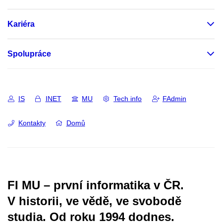
Kariéra
Spolupráce
IS
INET
MU
Tech info
FAdmin
Kontakty
Domů
FI MU – první informatika v ČR.
V historii, ve vědě, ve svobodě
studia.
Od roku 1994 dodnes.