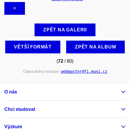
ZPĚT NA GALERII
VĚTŠÍ FORMÁT
ZPĚT NA ALBUM
(
72
/ 80)
Odpovědný kontakt:
webmaster
@fi
.muni
.cz
O nás
Chci studovat
Výzkum