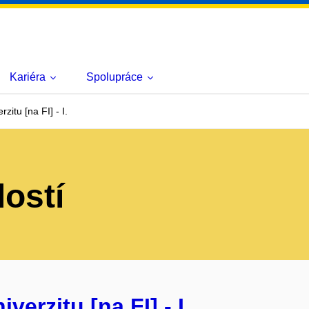
Kariéra
Spolupráce
zitu [na FI] - I.
lostí
verzitu [na FI] - I.