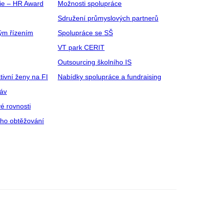
gie – HR Award
Možnosti spolupráce
Sdružení průmyslových partnerů
ým řízením
Spolupráce se SŠ
VT park CERIT
Outsourcing školního IS
tivní ženy na FI
Nabídky spolupráce a fundraising
ráv
é rovnosti
ího obtěžování