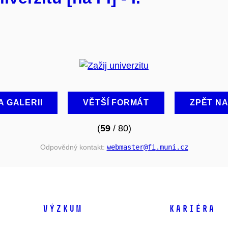
A GALERII
VĚTŠÍ FORMÁT
ZPĚT N
(
59
/ 80)
Odpovědný kontakt:
webmaster
@fi
.muni
.cz
VÝZKUM
KARIÉRA