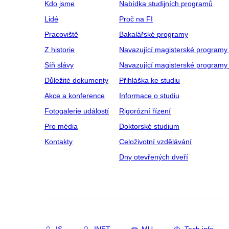
Kdo jsme
Nabídka studijních programů
Lidé
Proč na FI
Pracoviště
Bakalářské programy
Z historie
Navazující magisterské programy
Síň slávy
Navazující magisterské programy 
Důležité dokumenty
Přihláška ke studiu
Akce a konference
Informace o studiu
Fotogalerie událostí
Rigorózní řízení
Pro média
Doktorské studium
Kontakty
Celoživotní vzdělávání
Dny otevřených dveří