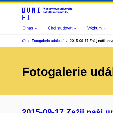
O nás
Chci studovat
Výzkum
Fotogalerie událostí
2015-09-17 Zažij naši univer
Fotogalerie udá
2015-09-17 Zažij naši uni