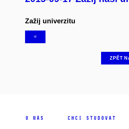
Zažij univerzitu
ZPĚT N
O NÁS
CHCI STUDOVAT