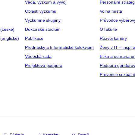
Věda, výzkum a vývoj
Personální strate
Oblasti výzkumu
Volná místa
Výzkumné skupiny
Průvodce výběrov
 (české)
Doktorské studium
O fakultě
(anglické)
Publikace
Rozvoj kariéry
Přednášky a Informatické kolokvium
Ženy v IT – inspira
Vědecká rada
Etika a ochrana p
Projektová podpora
Podpora genderov
Prevence sexuáln