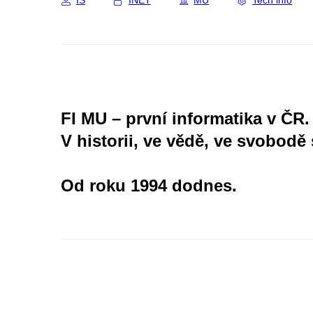
IS
INET
MU
Tech info
FI MU – první informatika v ČR.
V historii, ve vědě, ve svobodě 
Od roku 1994 dodnes.