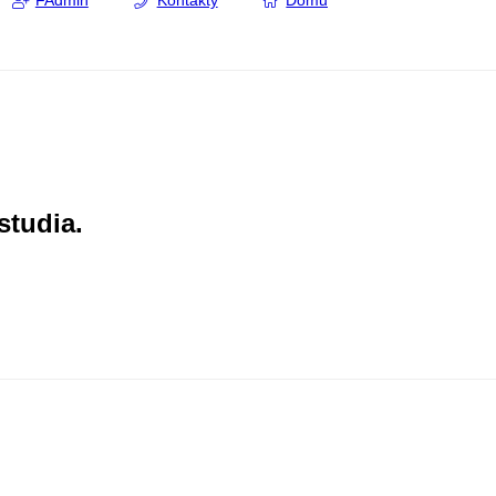
FAdmin
Kontakty
Domů
studia.