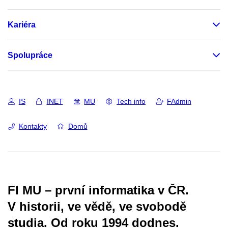
Kariéra
Spolupráce
IS
INET
MU
Tech info
FAdmin
Kontakty
Domů
FI MU – první informatika v ČR.
V historii, ve vědě, ve svobodě
studia.
Od roku 1994 dodnes.