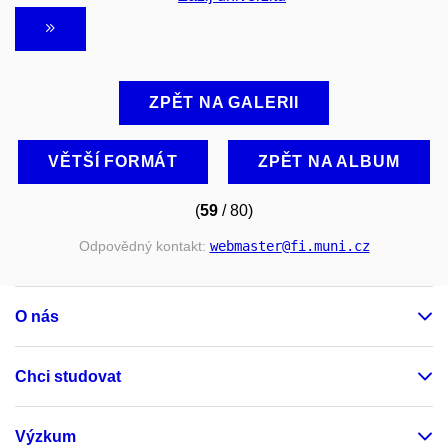
ZPĚT NA GALERII
VĚTŠÍ FORMÁT
ZPĚT NA ALBUM
(
59
/ 80)
Odpovědný kontakt:
webmaster
@fi
.muni
.cz
O nás
Chci studovat
Výzkum