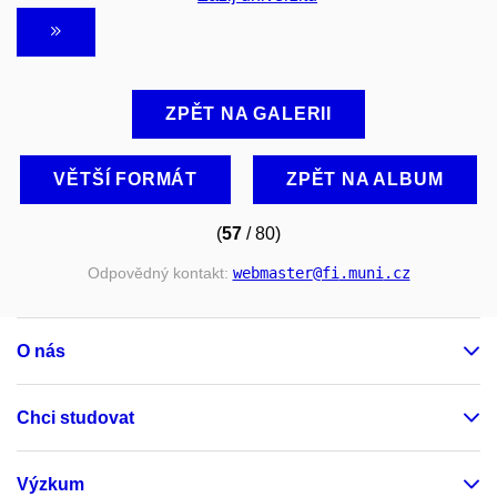
ZPĚT NA GALERII
VĚTŠÍ FORMÁT
ZPĚT NA ALBUM
(
57
/ 80)
Odpovědný kontakt:
webmaster
@fi
.muni
.cz
O nás
Chci studovat
Výzkum