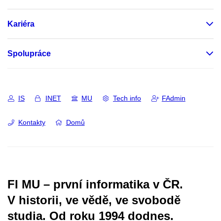
Kariéra
Spolupráce
IS
INET
MU
Tech info
FAdmin
Kontakty
Domů
FI MU – první informatika v ČR.
V historii, ve vědě, ve svobodě
studia.
Od roku 1994 dodnes.