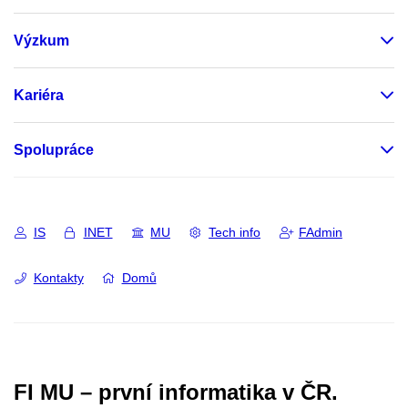
Výzkum
Kariéra
Spolupráce
IS
INET
MU
Tech info
FAdmin
Kontakty
Domů
FI MU – první informatika v ČR.