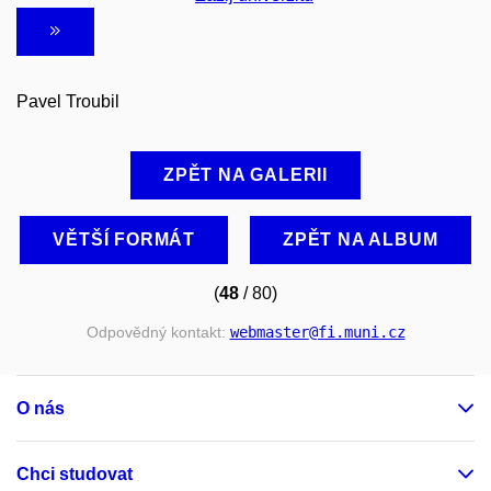
Pavel Troubil
ZPĚT NA GALERII
VĚTŠÍ FORMÁT
ZPĚT NA ALBUM
(
48
/ 80)
Odpovědný kontakt:
webmaster
@fi
.muni
.cz
O nás
Chci studovat